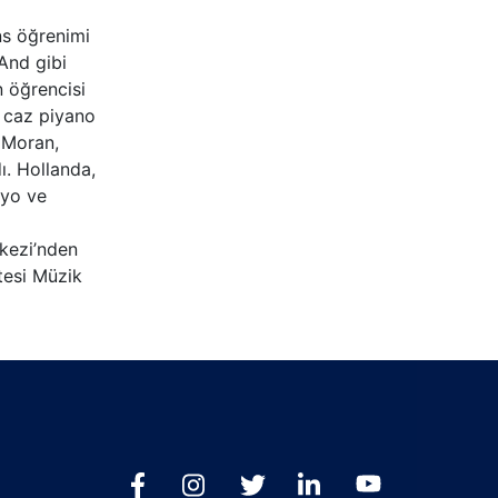
ns öğrenimi
 And gibi
n öğrencisi
e caz piyano
n Moran,
ı. Hollanda,
dyo ve
rkezi’nden
tesi Müzik