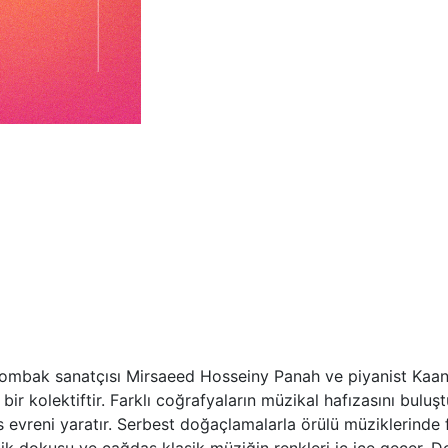
e tombak sanatçısı Mirsaeed Hosseiny Panah
ve piyanist Kaa
bir kolektiftir. Farklı coğrafyaların müzikal hafızasını buluş
 evreni yaratır. Serbest doğaçlamalarla örülü müziklerinde f