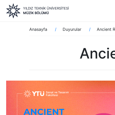
Ana
YILDIZ TEKNİK ÜNİVERSİTESİ
içeriğe
MÜZIK BÖLÜMÜ
atla
Sayfa
Anasayfa
Duyurular
Ancient R
yolu
Anci