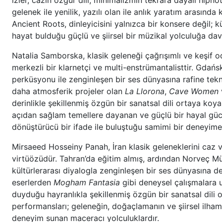
izler, cazın özgür dili, minimalizmin tekrara dayalı hipno
gelenek ile yenilik, yazılı olan ile anlık yaratım arasın
Ancient Roots, dinleyicisini yalnızca bir konsere değil; k
hayat bulduğu güçlü ve şiirsel bir müzikal yolculuğa dav
Natalia Samborska, klasik geleneği çağrışımlı ve keşif 
merkezli bir klarnetçi ve multi-enstrümantalisttir. Gdań
perküsyonu ile zenginleşen bir ses dünyasına rafine tekni
daha atmosferik projeler olan
La Llorona
,
Cave Women
derinlikle şekillenmiş özgün bir sanatsal dili ortaya koyar
açıdan sağlam temellere dayanan ve güçlü bir hayal gücüy
dönüştürücü bir ifade ile buluştuğu samimi bir deneyim
Mirsaeed Hosseiny Panah, İran klasik geleneklerini caz ve
virtüözüdür. Tahran’da eğitim almış, ardından Norveç M
kültürlerarası diyalogla zenginleşen bir ses dünyasına der
eserlerden
Mogham Fantasia
gibi deneysel çalışmalara u
duyduğu hayranlıkla şekillenmiş özgün bir sanatsal dili or
performansları; geleneğin, doğaçlamanın ve şiirsel ilhamı
deneyim sunan maceracı yolculuklardır.