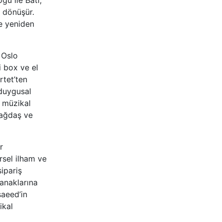
ğu ile Batı,
a dönüşür.
le yeniden
 Oslo
i box ve el
rtet’ten
 duygusal
a müzikal
çağdaş ve
r
rsel ilham ve
sipariş
lanaklarına
saeed’in
ikal