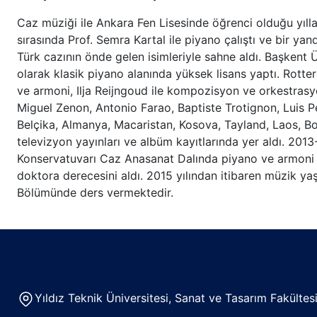
Caz müziği ile Ankara Fen Lisesinde öğrenci olduğu yıll
sırasında Prof. Semra Kartal ile piyano çalıştı ve bir y
Türk cazının önde gelen isimleriyle sahne aldı. Başkent
olarak klasik piyano alanında yüksek lisans yaptı. Rot
ve armoni, Ilja Reijngoud ile kompozisyon ve orkestrasyo
Miguel Zenon, Antonio Farao, Baptiste Trotignon, Luis P
Belçika, Almanya, Macaristan, Kosova, Tayland, Laos, Bo
televizyon yayınları ve albüm kayıtlarında yer aldı. 201
Konservatuvarı Caz Anasanat Dalında piyano ve armoni de
doktora derecesini aldı. 2015 yılından itibaren müzik y
Bölümünde ders vermektedir.
Yıldız Teknik Üniversitesi, Sanat ve Tasarım Fakült