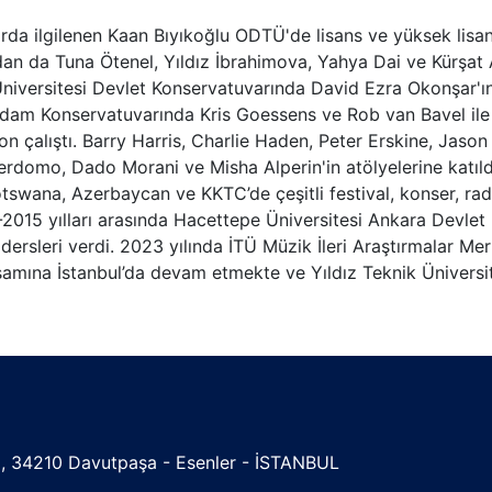
arda ilgilenen Kaan Bıyıkoğlu ODTÜ'de lisans ve yüksek lisa
andan da Tuna Ötenel, Yıldız İbrahimova, Yahya Dai ve Kürşat
 Üniversitesi Devlet Konservatuvarında David Ezra Okonşar'ı
terdam Konservatuvarında Kris Goessens ve Rob van Bavel il
n çalıştı. Barry Harris, Charlie Haden, Peter Erskine, Jaso
erdomo, Dado Morani ve Misha Alperin'in atölyelerine katıld
tswana, Azerbaycan ve KKTC’de çeşitli festival, konser, ra
3-2015 yılları arasında Hacettepe Üniversitesi Ankara Devlet
rsleri verdi. 2023 yılında İTÜ Müzik İleri Araştırmalar Me
aşamına İstanbul’da devam etmekte ve Yıldız Teknik Üniversi
esi, 34210 Davutpaşa - Esenler - İSTANBUL