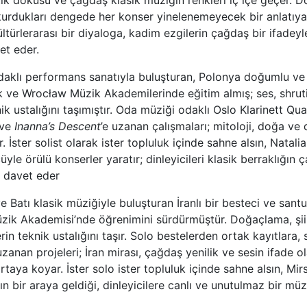
tik dokusu ve çağdaş klasik müziğin renkleri iç içe geçer. Do
da kurdukları dengede her konser yinelenemeyecek bir anlatıy
ültürlerarası bir diyaloga, kadim ezgilerin çağdaş bir ifadey
et eder.
odaklı performans sanatıyla buluşturan, Polonya doğumlu ve
sk ve Wrocław Müzik Akademilerinde eğitim almış; ses, shrut
k ustalığını taşımıştır. Oda müziği odaklı Oslo Klarinett Qua
ve
Inanna’s Descent
’e uzanan çalışmaları; mitoloji, doğa ve
. İster solist olarak ister topluluk içinde sahne alsın, Natali
le örülü konserler yaratır; dinleyicileri klasik berraklığın 
e davet eder
 Batı klasik müziğiyle buluşturan İranlı bir besteci ve santu
üzik Akademisi’nde öğrenimini sürdürmüştür. Doğaçlama, şii
in teknik ustalığını taşır. Solo bestelerden ortak kayıtlara, 
zanan projeleri; İran mirası, çağdaş yenilik ve sesin ifade o
taya koyar. İster solo ister topluluk içinde sahne alsın, Mir
n bir araya geldiği, dinleyicilere canlı ve unutulmaz bir müz