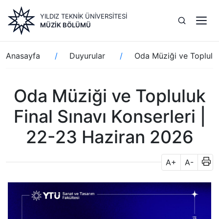
Ana
YILDIZ TEKNİK ÜNİVERSİTESİ
içeriğe
MÜZIK BÖLÜMÜ
atla
Sayfa
Anasayfa
Duyurular
Oda Müziği ve Topluluk
yolu
Oda Müziği ve Topluluk
Final Sınavı Konserleri |
22-23 Haziran 2026
A+
A-