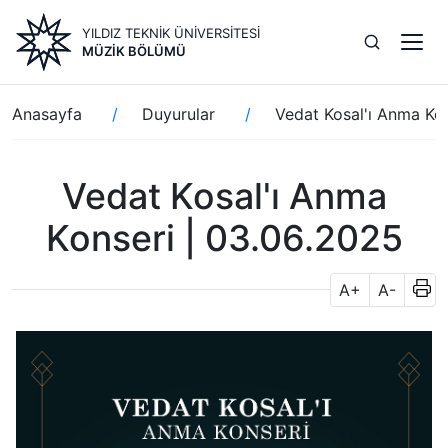
Ana
YILDIZ TEKNİK ÜNİVERSİTESİ
içeriğe
MÜZIK BÖLÜMÜ
atla
Sayfa
Anasayfa
Duyurular
Vedat Kosal'ı Anma Ko
yolu
Vedat Kosal'ı Anma
Konseri | 03.06.2025
A+
A-